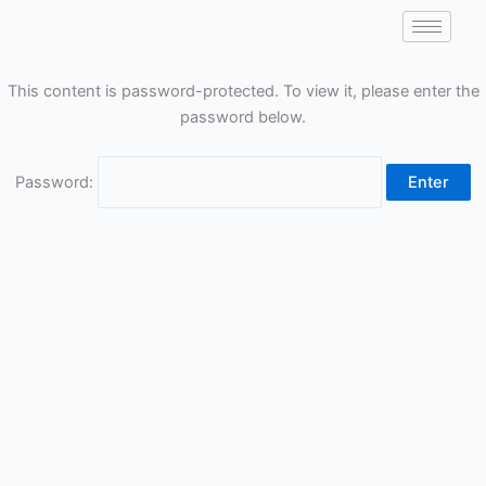
Skip
to
content
This content is password-protected. To view it, please enter the
password below.
Password: