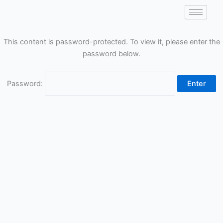
Skip
to
content
This content is password-protected. To view it, please enter the
password below.
Password: